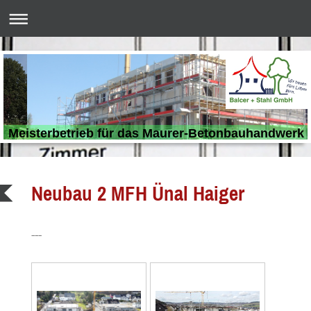
Meisterbetrieb für das Maurer-Betonbauhandwerk
Neubau 2 MFH Ünal Haiger
---